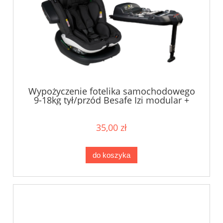
Wypożyczenie fotelika samochodowego
9-18kg tył/przód Besafe Izi modular +
baza isofix
35,00 zł
do koszyka