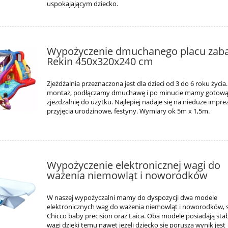
uspokajającym dziecko.
Wypożyczenie dmuchanego placu zab
Rekin 450x320x240 cm
Zjeżdżalnia przeznaczona jest dla dzieci od 3 do 6 roku życia
montaż, podłączamy dmuchawę i po minucie mamy gotow
zjeżdżalnię do użytku. Najlepiej nadaje się na nieduże impre
przyjęcia urodzinowe, festyny. Wymiary ok 5m x 1,5m.
Wypożyczenie elektronicznej wagi do
ważenia niemowląt i noworodków
W naszej wypożyczalni mamy do dyspozycji dwa modele
elektronicznych wag do ważenia niemowląt i noworodków, s
Chicco baby precision oraz Laica. Oba modele posiadają stabi
wagi dzięki temu nawet jeżeli dziecko się porusza wynik jest