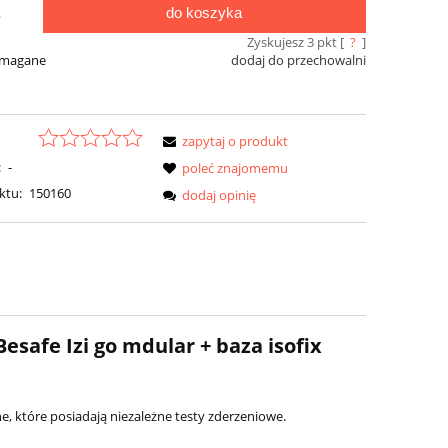
do koszyka
.
Zyskujesz
3
pkt [
?
]
ymagane
dodaj do przechowalni
zapytaj o produkt
:
-
poleć znajomemu
ktu:
150160
dodaj opinię
safe Izi go mdular + baza isofix
e, które posiadają niezależne testy zderzeniowe.