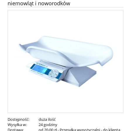
niemowląt i noworodków
Dostępność:
duża ilość
Wysyłka w:
24 godziny
Dostawa:
od 20,00 zł
- Przesyłka wypożyczalni - do klienta